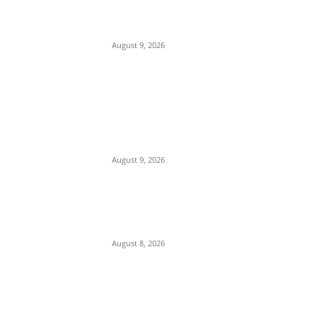
MP में चार नई सीधी उड़ानें शुरू,
CM मोहन यादव करेंगे शुभारंभ
August 9, 2026
सीसीटीवी और इलेक्ट्रॉनिक साक्ष्यों ने
बदली जांच की दिशा, हत्या के पीछे
विरोधियों को फंसाने की साजिश का
खुलासा
August 9, 2026
इटारसी-जबलपुर रेल यात्रियों के लिए
बड़ी खुशखबरी, रोज चलेगी नई पैसेंजर
ट्रेन, जानें पूरा टाइमटेबल
August 8, 2026
POPULAR CATEGORY
Madhya Pradesh
14557