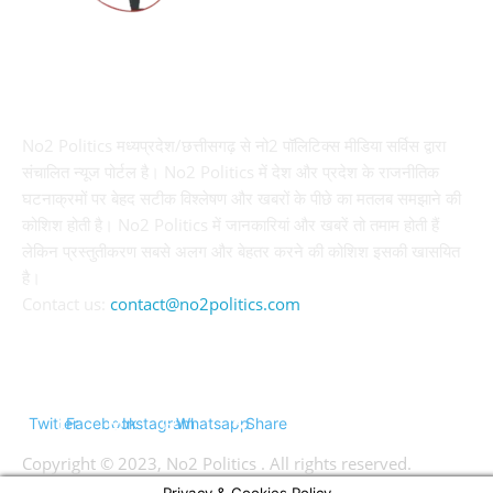
ABOUT US
No2 Politics मध्यप्रदेश/छत्तीसगढ़ से नो2 पॉलिटिक्स मीडिया सर्विस द्वारा
संचालित न्यूज पोर्टल है। No2 Politics में देश और प्रदेश के राजनीतिक
घटनाक्रमों पर बेहद सटीक विश्लेषण और खबरों के पीछे का मतलब समझाने की
कोशिश होती है। No2 Politics में जानकारियां और खबरें तो तमाम होती हैं
लेकिन प्रस्तुतीकरण सबसे अलग और बेहतर करने की कोशिश इसकी खासयित
है।
Contact us:
contact@no2politics.com
FOLLOW US
Twitter
Facebook
Instagram
Whatsapp
Share
Copyright © 2023, No2 Politics . All rights reserved.