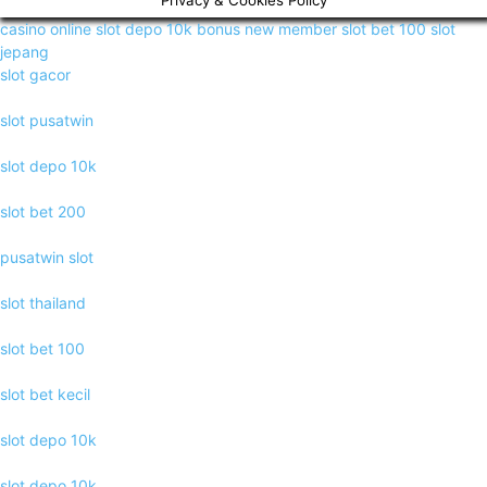
Privacy & Cookies Policy
casino online
slot depo 10k
bonus new member
slot bet 100
slot
jepang
slot gacor
slot pusatwin
slot depo 10k
slot bet 200
pusatwin slot
slot thailand
slot bet 100
slot bet kecil
slot depo 10k
slot depo 10k