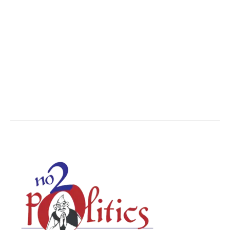
Nation
13502
The World
7502
Breaking News
6626
Chhattisgarh
4679
Uttar Pradesh
3936
Social Viral
3568