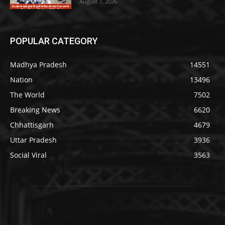
August 7, 2026
POPULAR CATEGORY
Madhya Pradesh
14551
Nation
13496
The World
7502
Breaking News
6620
Chhattisgarh
4679
Uttar Pradesh
3936
Social Viral
3563