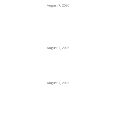
August 7, 2026
प्रेम प्रसंग के चलते युवक की युवती
के पिता और मामा ने एक अन्य के साथ
मिलकर की हत्या, पुलिस ने 3 आरोपी
किए...
August 7, 2026
ड्यूटी पर तैनात पुलिसकर्मियों ने
CPR देकर बचाई छात्र की जान,
कमिश्नर ने किया सम्मानित
August 7, 2026
POPULAR CATEGORY
Madhya Pradesh
14550
Nation
13496
The World
7502