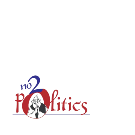
Breaking News
6620
Chhattisgarh
4679
Uttar Pradesh
3936
Social Viral
3563