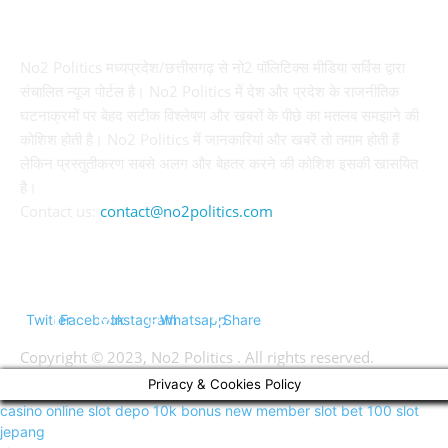
ABOUT US
No2 Politics मध्यप्रदेश/छत्तीसगढ़ से नो2 पॉलिटिक्स मीडिया सर्विस द्वारा
संचालित न्यूज पोर्टल है। No2 Politics में देश और प्रदेश के राजनीतिक
घटनाक्रमों पर बेहद सटीक विश्लेषण और खबरों के पीछे का मतलब समझाने की
कोशिश होती है। No2 Politics में जानकारियां और खबरें तो तमाम होती हैं
लेकिन प्रस्तुतीकरण सबसे अलग और बेहतर करने की कोशिश इसकी खासयित
है।
Contact us:
contact@no2politics.com
FOLLOW US
Twitter
Facebook
Instagram
Whatsapp
Share
Copyright © 2023, No2 Politics . All rights reserved.
Privacy & Cookies Policy
casino online
slot depo 10k
bonus new member
slot bet 100
slot
jepang