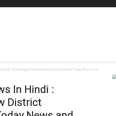
n Hindi : Chhattisgarh New District Announcement Today News and...
s In Hindi :
 District
oday News and