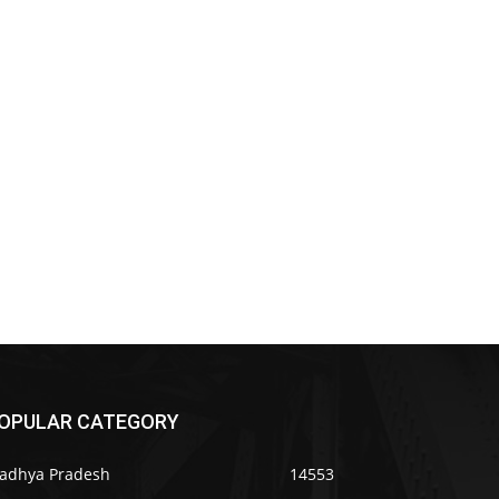
OPULAR CATEGORY
adhya Pradesh
14553