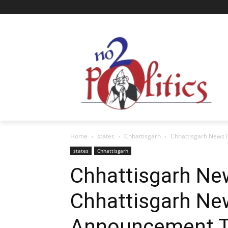
Home
states
Chhattisgarh
Chhattisgarh News I
states
Chhattisgarh
Chhattisgarh New
Chhattisgarh New
Announcement T