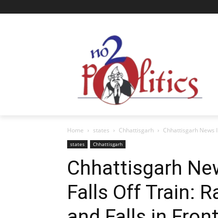
Home
states
Chhattisgarh
Chhattisgarh News In
states
Chhattisgarh
Chhattisgarh New
Falls Off Train: 
and Falls in Fron