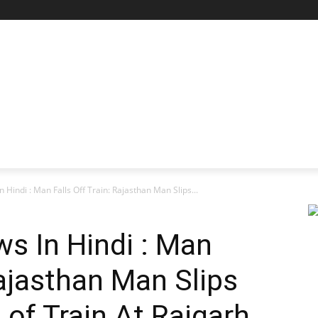
 Hindi : Man Falls Off Train: Rajasthan Man Slips...
s In Hindi : Man
Rajasthan Man Slips
t of Train At Raigarh