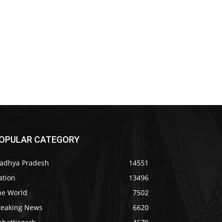
OPULAR CATEGORY
adhya Pradesh
14551
ation
13496
he World
7502
reaking News
6620