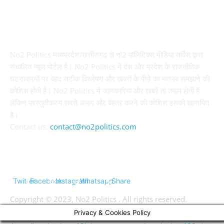
ABOUT US
No2 Politics मध्यप्रदेश/छत्तीसगढ़ से नो2 पॉलिटिक्स मीडिया सर्विस द्वारा
संचालित न्यूज पोर्टल है। No2 Politics में देश और प्रदेश के राजनीतिक
घटनाक्रमों पर बेहद सटीक विश्लेषण और खबरों के पीछे का मतलब समझाने की
कोशिश होती है। No2 Politics में जानकारियां और खबरें तो तमाम होती हैं
लेकिन प्रस्तुतीकरण सबसे अलग और बेहतर करने की कोशिश इसकी खासयित
है।
Contact us:
contact@no2politics.com
FOLLOW US
Twitter
Facebook
Instagram
Whatsapp
Share
Copyright © 2023, No2 Politics . All rights reserved.
Privacy & Cookies Policy