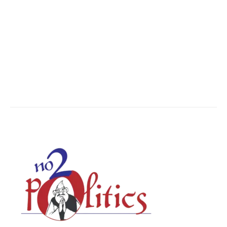
The World
7502
Breaking News
6620
Chhattisgarh
4679
Uttar Pradesh
3936
Social Viral
3563