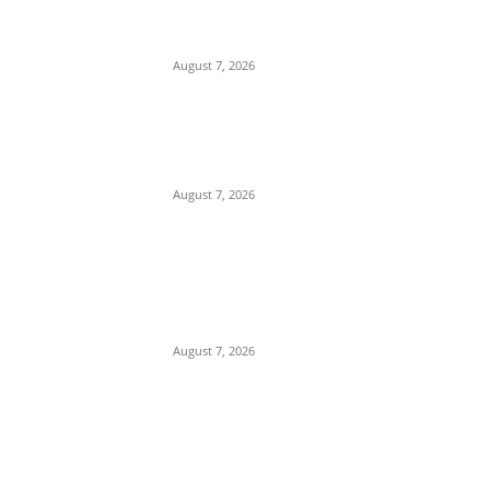
Department Of Public
Relations,M.P.
August 7, 2026
नर्मदापुरम में मिलावटखोरों पर खाद्य
विभाग का शिकंजा,दो दिन में 400
किलो से ज्यादा संदिग्ध घी किया जप्त,
August 7, 2026
प्रेम प्रसंग के चलते युवक की युवती
के पिता और मामा ने एक अन्य के साथ
मिलकर की हत्या, पुलिस ने 3 आरोपी
किए...
August 7, 2026
POPULAR CATEGORY
Madhya Pradesh
14551
Nation
13496