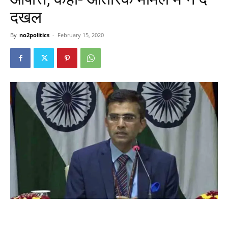
दखल
By
no2politics
-
February 15, 2020