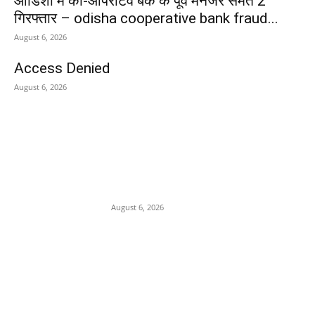
ओडिशा में को-ऑपरेटिव बैंक के पूर्व मैनेजर समेत 2
गिरफ्तार – odisha cooperative bank fraud...
August 6, 2026
Access Denied
August 6, 2026
POPULAR POSTS
बच्चों के टिफिन में करें शामिल
छत्तीसगढ़िया बिस्किट रोटी, स्वाद के
साथ मिलेगा भरपूर पोषण, जानें रेसिपी
August 6, 2026
FD पर फर्जी लोन, फिर सरकारी रकम
की हेराफेरी… ओडिशा में को-ऑपरेटिव
बैंक के पूर्व मैनेजर समेत 2 गिरफ्तार –
odisha cooperative bank
fraud...