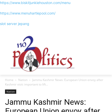
https://www.biskitjunkiehouston.com/menu
https://www.menuhartlepool.com/
slot server jepang
Home
Nation
Jammu Kashmir News: European Union envoy after
Kashmir visit: important to lift...
Nation
Jammu Kashmir News:
European Union envoy after