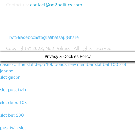
Contact us:
contact@no2politics.com
FOLLOW US
Twitter
Facebook
Instagram
Whatsapp
Share
Copyright © 2023, No2 Politics . All rights reserved.
Privacy & Cookies Policy
casino online
slot depo 10k
bonus new member
slot bet 100
slot
jepang
slot gacor
slot pusatwin
slot depo 10k
slot bet 200
pusatwin slot