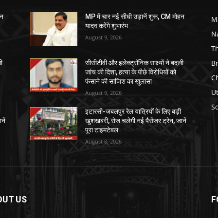
हन
MP में चार नई सीधी उड़ानें शुरू, CM मोहन
M
यादव करेंगे शुभारंभ
N
August 9, 2026
T
B
ली
सीसीटीवी और इलेक्ट्रॉनिक साक्ष्यों ने बदली
जांच की दिशा, हत्या के पीछे विरोधियों को
C
फंसाने की साजिश का खुलासा
U
August 9, 2026
So
ी
इटारसी-जबलपुर रेल यात्रियों के लिए बड़ी
नें
खुशखबरी, रोज चलेगी नई पैसेंजर ट्रेन, जानें
पूरा टाइमटेबल
August 8, 2026
OUT US
F