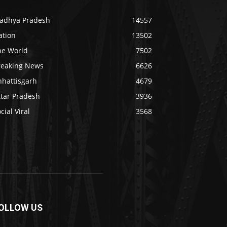
adhya Pradesh
14557
ation
13502
he World
7502
reaking News
6626
hhattisgarh
4679
ttar Pradesh
3936
cial Viral
3568
OLLOW US