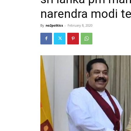
narendra modi te
By
no2politics
-
February 8, 2020