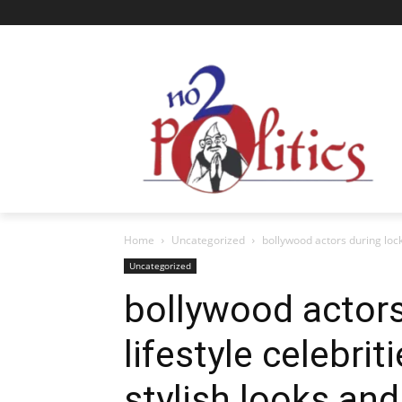
Home
Uncategorized
bollywood actors during lockd
Uncategorized
bollywood actor
lifestyle celebrit
stylish looks and