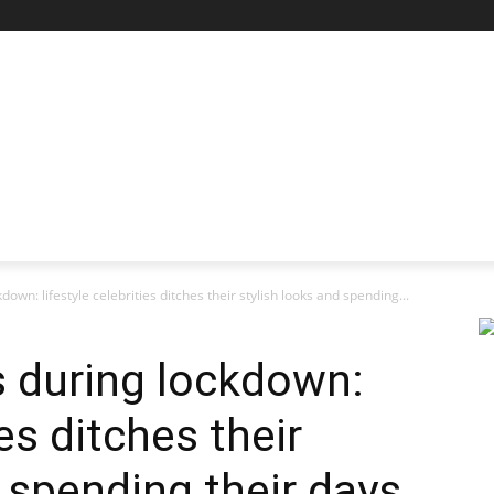
own: lifestyle celebrities ditches their stylish looks and spending...
s during lockdown:
ies ditches their
 spending their days