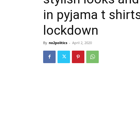
in pyjama t shirt
lockdown
By
no2politics
-
April 2, 2020