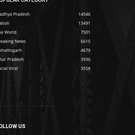
adhya Pradesh
14546
ation
13491
he World
7501
reaking News
6615
hhattisgarh
4679
ttar Pradesh
3936
cial Viral
3558
OLLOW US