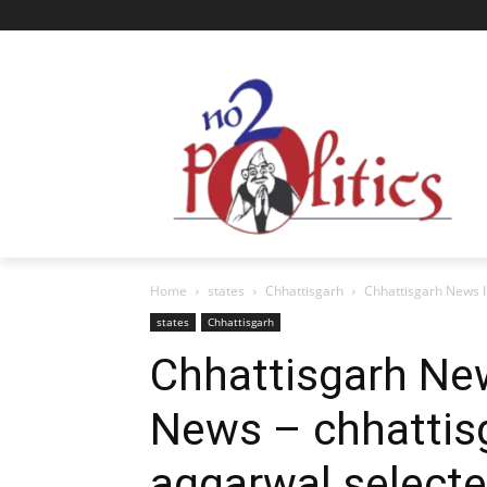
Home
states
Chhattisgarh
Chhattisgarh News I
states
Chhattisgarh
Chhattisgarh New
News – chhattis
aggarwal selected