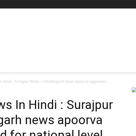
n Hindi : Surajpur News – chhattisgarh news apoorva aggarwal...
s In Hindi : Surajpur
garh news apoorva
 for national level