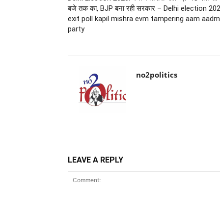
बजे तक का, BJP बना रही सरकार – Delhi election 20
exit poll kapil mishra evm tampering aam aadm
party
no2politics
LEAVE A REPLY