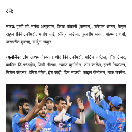
टीमें:
भारत:
पृथ्वी शॉ, मयंक अग्रवाल, विराट कोहली (कप्तान), श्रेयस अय्यर, केएल
राहुल (विकेटकीपर), मनीष पांडे, रवींद्र जडेजा, कुलदीप यादव, मोहम्मद शमी,
जसप्रीत बुमराह, शार्दुल ठाकुर.
न्यूजीलैंड:
टॉम लाथम (कप्तान और विकेटकीपर), मार्टिन गप्टिल, रॉस टेलर,
कालिन डि ग्रैंडहोम, जिमी नीशाम, स्कॉट कुग्गेलैन, टॉम ब्लंडेल, हेनरी निकोल्स,
मिशेल सेंटनर, हैमिश बेनेट, ईश सोढ़ी, टिम साउदी, काइल जैमीसन, मार्क चैपमैन.