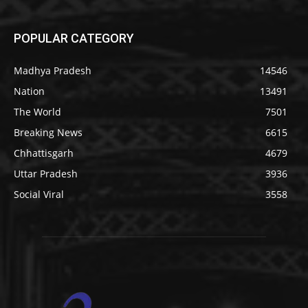
POPULAR CATEGORY
Madhya Pradesh
14546
Nation
13491
The World
7501
Breaking News
6615
Chhattisgarh
4679
Uttar Pradesh
3936
Social Viral
3558