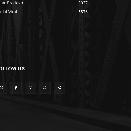
ttar Pradesh
3937
cial Viral
3576
OLLOW US