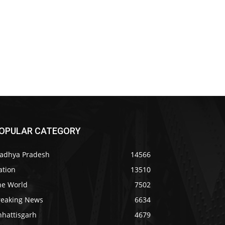
OPULAR CATEGORY
adhya Pradesh
14566
ation
13510
he World
7502
reaking News
6634
hhattisgarh
4679