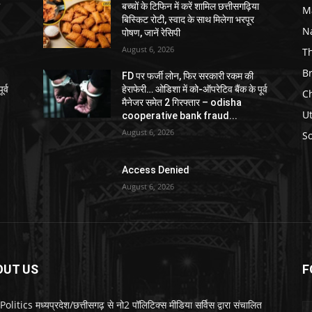
ा
बच्चों के टिफिन में करें शामिल छत्तीसगढ़िया
M
बिस्किट रोटी, स्वाद के साथ मिलेगा भरपूर
N
पोषण, जानें रेसिपी
August 6, 2026
T
B
FD पर फर्जी लोन, फिर सरकारी रकम की
र्व
हेराफेरी… ओडिशा में को-ऑपरेटिव बैंक के पूर्व
C
मैनेजर समेत 2 गिरफ्तार – odisha
U
cooperative bank fraud...
August 6, 2026
So
Access Denied
August 6, 2026
OUT US
F
litics मध्यप्रदेश/छत्तीसगढ़ से नो2 पॉलिटिक्स मीडिया सर्विस द्वारा संचालित