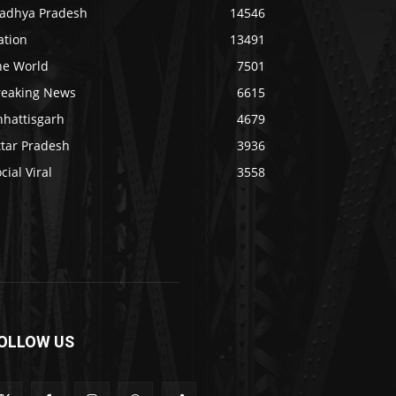
adhya Pradesh
14546
ation
13491
he World
7501
reaking News
6615
hhattisgarh
4679
ttar Pradesh
3936
cial Viral
3558
OLLOW US