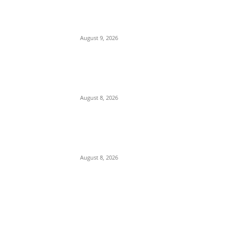
विरोधियों को फंसाने की साजिश का
खुलासा
August 9, 2026
इटारसी-जबलपुर रेल यात्रियों के लिए
बड़ी खुशखबरी, रोज चलेगी नई पैसेंजर
ट्रेन, जानें पूरा टाइमटेबल
August 8, 2026
दतिया जीत के दो दिन बाद ही बैनर से
गायब हुए जीतू पटवारी कांग्रेस में नई
चर्चा
August 8, 2026
POPULAR CATEGORY
Madhya Pradesh
14556
Nation
13501