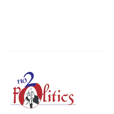
The World
7502
Breaking News
6625
Chhattisgarh
4679
Uttar Pradesh
3936
Social Viral
3567