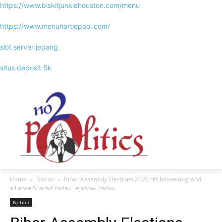
https://www.biskitjunkiehouston.com/menu
https://www.menuhartlepool.com/
slot server jepang
situs deposit 5k
Home
Nation
Bihar Assembly Elections 2020 rift between grand
alliance Sharad Yadav Tejashwi Yadav
Nation