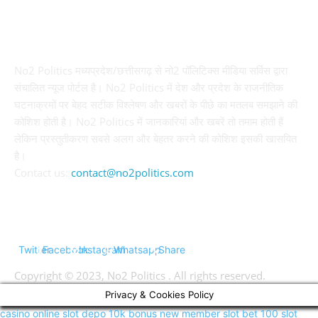
ABOUT US
No2 Politics मध्यप्रदेश/छत्तीसगढ़ से नो2 पॉलिटिक्स मीडिया सर्विस द्वारा
संचालित न्यूज पोर्टल है। No2 Politics में देश और प्रदेश के राजनीतिक
घटनाक्रमों पर बेहद सटीक विश्लेषण और खबरों के पीछे का मतलब समझाने की
कोशिश होती है। No2 Politics में जानकारियां और खबरें तो तमाम होती हैं
लेकिन प्रस्तुतीकरण सबसे अलग और बेहतर करने की कोशिश इसकी खासयित
है।
Contact us:
contact@no2politics.com
FOLLOW US
Twitter
Facebook
Instagram
Whatsapp
Share
Copyright © 2023, No2 Politics . All rights reserved.
Privacy & Cookies Policy
casino online
slot depo 10k
bonus new member
slot bet 100
slot